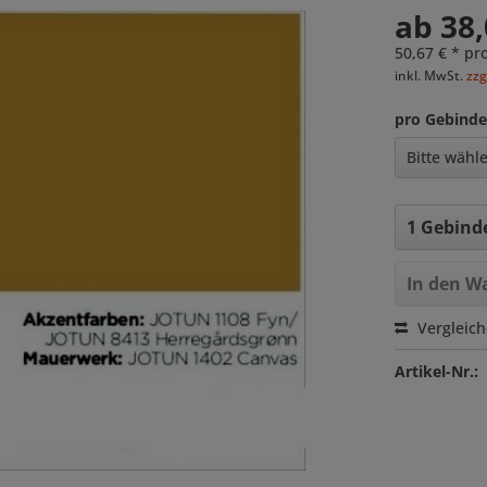
ab 38,
50,67 € * pro
inkl. MwSt.
zzg
pro Gebinde
In den
Wa
Vergleic
Artikel-Nr.: