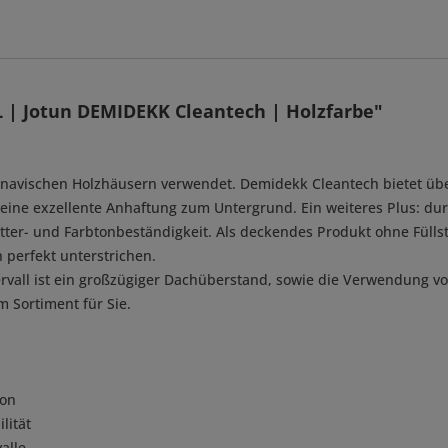
| Jotun DEMIDEKK Cleantech | Holzfarbe"
navischen Holzhäusern verwendet. Demidekk Cleantech bietet über
 eine exzellente Anhaftung zum Untergrund. Ein weiteres Plus: durc
etter- und Farbtonbeständigkeit. Als deckendes Produkt ohne Fülls
 perfekt unterstrichen.
rvall ist ein großzügiger Dachüberstand, sowie die Verwendung vo
 Sortiment für Sie.
ion
lität
alle