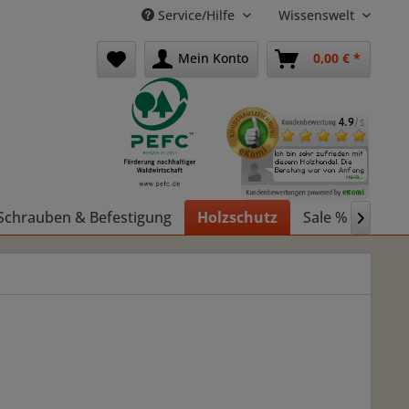
Service/Hilfe
Wissenswelt
Mein Konto
0,00 € *
Schrauben & Befestigung
Holzschutz
Sale %
Holz
