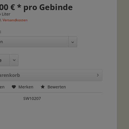
00 € * pro Gebinde
 Liter
l. Versandkosten
:
renkorb
hen
Merken
Bewerten
SW10207