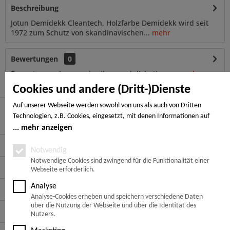
Beschreibung
Jotun Demidekk Cleantech, Holzfarbe Demidekk wird seit
1972 zum Schutz von skandinavischen...
mehr
Bewertungen
0
Bewertungen lesen, schreiben und diskutieren...
mehr
Cookies und andere (Dritt-)Dienste
Auf unserer Webseite werden sowohl von uns als auch von Dritten
Technologien, z.B. Cookies, eingesetzt, mit denen Informationen auf
Hier finden Sie uns
Ihrem Endgerät gespeichert und/oder von Ihrem Endgerät abgerufen
mehr anzeigen
werden. Bei den Cookies unterscheiden wir folgende Kategorien:
Service Hotline
Notwendige Cookies, Analyse-, Marketing- und Statistik-Cookies. Bei den
Notwendig
notwendigen Cookies handelt es sich um solche, die technisch notwendig
Notwendige Cookies sind zwingend für die Funktionalität einer
Service
Webseite erforderlich.
sind, um den von Ihnen gewünschten Dienst bereitzustellen, die übrigen
Cookies werden nur auf Grund einer von Ihnen erteilten Einwilligung
Analyse
Informationen
gesetzt. Die Einwilligung ist freiwillig. Personen, die das 16. Lebensjahr
Analyse-Cookies erheben und speichern verschiedene Daten
noch nicht vollendet haben, benötigen die Zustimmung der
über die Nutzung der Webseite und über die Identität des
Zahlungsarten
Sorgeberechtigten. Sie können Ihre Entscheidung jederzeit mit Wirkung
Nutzers.
für die Zukunft widerrufen. Rufen Sie dazu lediglich den Cookie-Banner