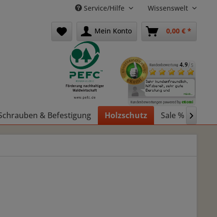
Service/Hilfe
Wissenswelt
Mein Konto
0,00 € *
Schrauben & Befestigung
Holzschutz
Sale %
Holz
