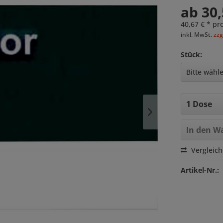
ab 30,
40,67 € * pro
inkl. MwSt.
zzg
Stück:
In den
Wa
Vergleic
Artikel-Nr.: