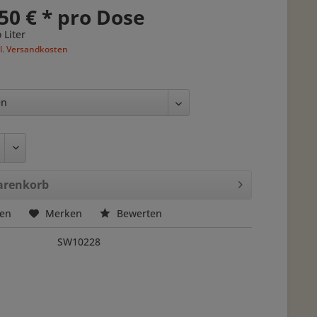
50 € * pro Dose
 Liter
l. Versandkosten
renkorb
hen
Merken
Bewerten
SW10228