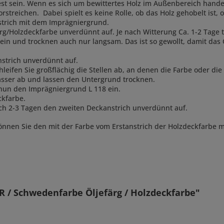
st sein. Wenn es sich um bewittertes Holz im Außenbereich handel
rstreichen. Dabei spielt es keine Rolle, ob das Holz gehobelt ist
nstrich mit dem Imprägniergrund.
ärg/Holzdeckfarbe unverdünnt auf. Je nach Witterung Ca. 1-2 Tage tr
ein und trocknen auch nur langsam. Das ist so gewollt, damit das Ö
nstrich unverdünnt auf.
leifen Sie großflächig die Stellen ab, an denen die Farbe oder die 
asser ab und lassen den Untergrund trocknen.
 nun den Imprägniergrund L 118 ein.
ckfarbe.
ach 2-3 Tagen den zweiten Deckanstrich unverdünnt auf.
nnen Sie den mit der Farbe vom Erstanstrich der Holzdeckfarbe 
 / Schwedenfarbe Öljefärg / Holzdeckfarbe"