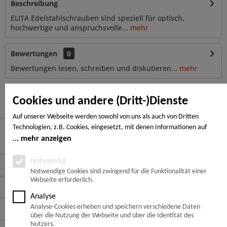
Beschreibung
ELITA Edelstahlschrauben sind speziell für optisch,
hochwertige und anspruchsvolle...
mehr
Bewertungen
0
Bewertungen lesen, schreiben und diskutieren...
mehr
Ähnliche Artikel
Cookies und andere (Dritt-)Dienste
Auf unserer Webseite werden sowohl von uns als auch von Dritten
Technologien, z.B. Cookies, eingesetzt, mit denen Informationen auf
Ihrem Endgerät gespeichert und/oder von Ihrem Endgerät abgerufen
mehr anzeigen
Hier finden Sie uns
werden. Bei den Cookies unterscheiden wir folgende Kategorien:
Notwendige Cookies, Analyse-, Marketing- und Statistik-Cookies. Bei den
Notwendig
Service Hotline
notwendigen Cookies handelt es sich um solche, die technisch notwendig
Notwendige Cookies sind zwingend für die Funktionalität einer
Webseite erforderlich.
sind, um den von Ihnen gewünschten Dienst bereitzustellen, die übrigen
Service
Cookies werden nur auf Grund einer von Ihnen erteilten Einwilligung
Analyse
gesetzt. Die Einwilligung ist freiwillig. Personen, die das 16. Lebensjahr
Informationen
Analyse-Cookies erheben und speichern verschiedene Daten
noch nicht vollendet haben, benötigen die Zustimmung der
über die Nutzung der Webseite und über die Identität des
Sorgeberechtigten. Sie können Ihre Entscheidung jederzeit mit Wirkung
Nutzers.