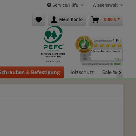
Service/Hilfe
Wissenswelt
Mein Konto
0,00 € *
Schrauben & Befestigung
Holzschutz
Sale %
Holz
