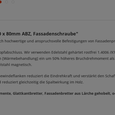
,0 x 80mm ABZ, Fassadenschraube"
isch hochwertige und anspruchsvolle Befestigungen von Fassadenpr
pfabschluss. Wir verwenden Edelstahl gehärtet rostfrei 1.4006 /X1
hren [Wärmebehandlung] ein um 50% höheres Bruchdrehmoment als 
elstahl magnetisch.
indeflanken reduziert die Eindrehkraft und verstärkt den Schaftf
eduziert gleichzeitig die Spaltwirkung im Holz.
lemente, Glattkantbretter, Fassadenbretter aus Lärche gehobelt,