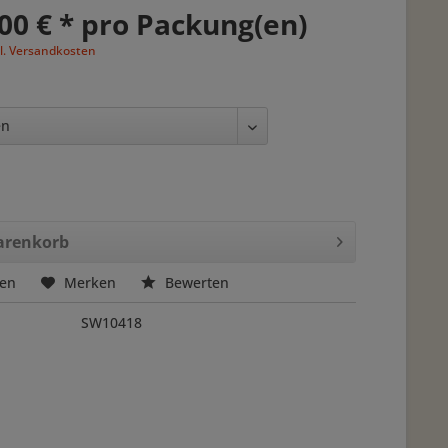
00 € * pro Packung(en)
l. Versandkosten
renkorb
hen
Merken
Bewerten
SW10418