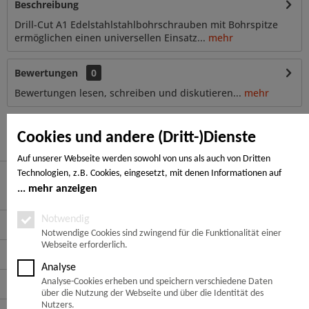
Beschreibung
Drill-Cut A1 Edelstahlstahlbohrschrauben mit Bohrspitze
ermöglichen einen universellen Einsatz...
mehr
Bewertungen
0
Bewertungen lesen, schreiben und diskutieren...
mehr
Ähnliche Artikel
Cookies und andere (Dritt-)Dienste
Auf unserer Webseite werden sowohl von uns als auch von Dritten
Technologien, z.B. Cookies, eingesetzt, mit denen Informationen auf
Ihrem Endgerät gespeichert und/oder von Ihrem Endgerät abgerufen
mehr anzeigen
Hier finden Sie uns
werden. Bei den Cookies unterscheiden wir folgende Kategorien:
Notwendige Cookies, Analyse-, Marketing- und Statistik-Cookies. Bei den
Notwendig
Service Hotline
notwendigen Cookies handelt es sich um solche, die technisch notwendig
Notwendige Cookies sind zwingend für die Funktionalität einer
Webseite erforderlich.
sind, um den von Ihnen gewünschten Dienst bereitzustellen, die übrigen
Service
Cookies werden nur auf Grund einer von Ihnen erteilten Einwilligung
Analyse
gesetzt. Die Einwilligung ist freiwillig. Personen, die das 16. Lebensjahr
Informationen
Analyse-Cookies erheben und speichern verschiedene Daten
noch nicht vollendet haben, benötigen die Zustimmung der
über die Nutzung der Webseite und über die Identität des
Sorgeberechtigten. Sie können Ihre Entscheidung jederzeit mit Wirkung
Nutzers.