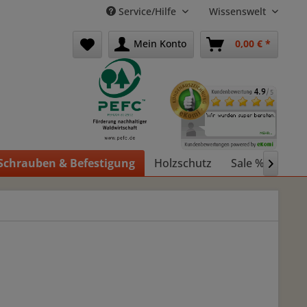
Service/Hilfe
Wissenswelt
Mein Konto
0,00 € *
Schrauben & Befestigung
Holzschutz
Sale %
Holz
