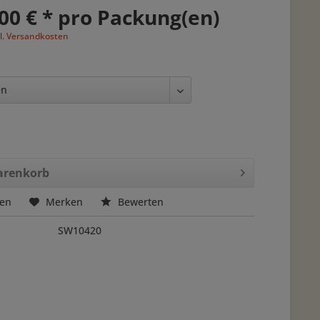
00 € * pro Packung(en)
l. Versandkosten
renkorb
hen
Merken
Bewerten
SW10420