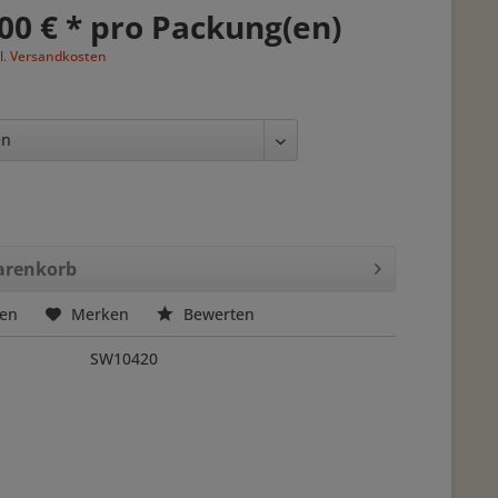
00 € * pro Packung(en)
l. Versandkosten
renkorb
hen
Merken
Bewerten
SW10420