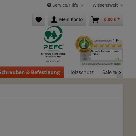
Service/Hilfe
Wissenswelt
Mein Konto
0,00 € *
Schrauben & Befestigung
Holzschutz
Sale %
Holz
