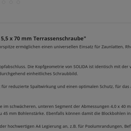
5,5 x 70 mm Terrassenschraube"
spitze ermöglichen einen universellen Einsatz für Zaunlatten, Rh
pfabschluss. Die Kopfgeometrie von SOLIDA ist identisch mit der v
urchgehend einheitliches Schraubbild.
gt für reduzierte Spaltwirkung und einen optimalen Schutz, für da
be im schwächeren, unteren Segment der Abmessungen 4,0 x 40 mm
zu 45 mm Bohlenstärke. Ebenfalls können damit die Blockbohlen in
der hochwertigen A4 Legierung an, z.B. für Poolumrandungen, Bef