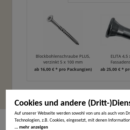
Blockbohlenschraube PLUS,
ELITA 4,5
verzinkt 5 x 100 mm
Fassaden
ab 16,00 € * pro Packung(en)
ab 25,00 € * p
Cookies und andere (Dritt-)Dien
Auf unserer Webseite werden sowohl von uns als auch von Dr
Hier finden Sie uns
Service Hot
Technologien, z.B. Cookies, eingesetzt, mit denen Informatio
Endgerät gespeichert und/oder von Ihrem Endgerät abgeruf
mehr anzeigen