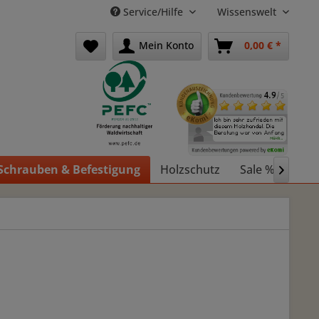
Service/Hilfe
Wissenswelt
Mein Konto
0,00 € *
Schrauben & Befestigung
Holzschutz
Sale %
Holz
