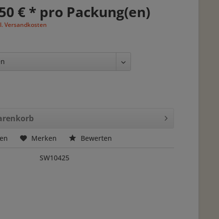
50 € * pro Packung(en)
l. Versandkosten
renkorb
hen
Merken
Bewerten
SW10425