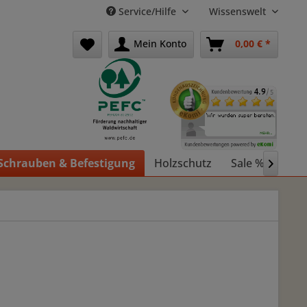
Service/Hilfe
Wissenswelt
Mein Konto
0,00 € *
Schrauben & Befestigung
Holzschutz
Sale %
Holz
