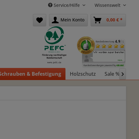
Service/Hilfe
Wissenswelt
Mein Konto
0,00 € *
Schrauben & Befestigung
Holzschutz
Sale %
Holz
