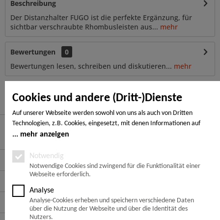
Beschreibung
Der Distanzhalter FUGO ist die perfekte Ergänzung, für
sichtbar verschraubte Rhombusleisten aus...
mehr
Bewertungen
0
Bewertungen lesen, schreiben und diskutieren...
mehr
Ähnliche Artikel
Cookies und andere (Dritt-)Dienste
Auf unserer Webseite werden sowohl von uns als auch von Dritten
Technologien, z.B. Cookies, eingesetzt, mit denen Informationen auf
Ihrem Endgerät gespeichert und/oder von Ihrem Endgerät abgerufen
mehr anzeigen
Hier finden Sie uns
werden. Bei den Cookies unterscheiden wir folgende Kategorien:
Notwendige Cookies, Analyse-, Marketing- und Statistik-Cookies. Bei den
Notwendig
Service Hotline
notwendigen Cookies handelt es sich um solche, die technisch notwendig
Notwendige Cookies sind zwingend für die Funktionalität einer
Webseite erforderlich.
sind, um den von Ihnen gewünschten Dienst bereitzustellen, die übrigen
Service
Cookies werden nur auf Grund einer von Ihnen erteilten Einwilligung
Analyse
gesetzt. Die Einwilligung ist freiwillig. Personen, die das 16. Lebensjahr
Informationen
Analyse-Cookies erheben und speichern verschiedene Daten
noch nicht vollendet haben, benötigen die Zustimmung der
über die Nutzung der Webseite und über die Identität des
Sorgeberechtigten. Sie können Ihre Entscheidung jederzeit mit Wirkung
Nutzers.