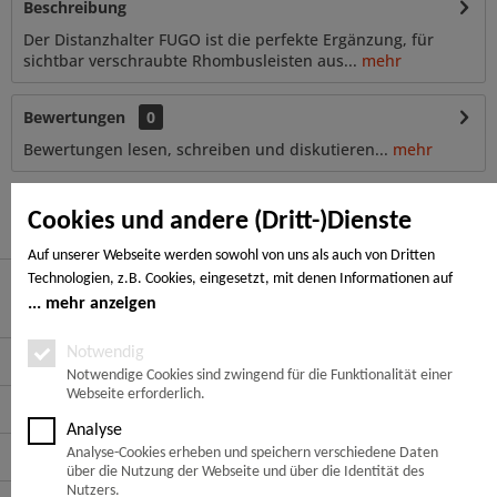
Beschreibung
Der Distanzhalter FUGO ist die perfekte Ergänzung, für
sichtbar verschraubte Rhombusleisten aus...
mehr
Bewertungen
0
Bewertungen lesen, schreiben und diskutieren...
mehr
Ähnliche Artikel
Cookies und andere (Dritt-)Dienste
Auf unserer Webseite werden sowohl von uns als auch von Dritten
Technologien, z.B. Cookies, eingesetzt, mit denen Informationen auf
Ihrem Endgerät gespeichert und/oder von Ihrem Endgerät abgerufen
mehr anzeigen
Hier finden Sie uns
werden. Bei den Cookies unterscheiden wir folgende Kategorien:
Notwendige Cookies, Analyse-, Marketing- und Statistik-Cookies. Bei den
Notwendig
Service Hotline
notwendigen Cookies handelt es sich um solche, die technisch notwendig
Notwendige Cookies sind zwingend für die Funktionalität einer
Webseite erforderlich.
sind, um den von Ihnen gewünschten Dienst bereitzustellen, die übrigen
Service
Cookies werden nur auf Grund einer von Ihnen erteilten Einwilligung
Analyse
gesetzt. Die Einwilligung ist freiwillig. Personen, die das 16. Lebensjahr
Informationen
Analyse-Cookies erheben und speichern verschiedene Daten
noch nicht vollendet haben, benötigen die Zustimmung der
über die Nutzung der Webseite und über die Identität des
Sorgeberechtigten. Sie können Ihre Entscheidung jederzeit mit Wirkung
Nutzers.