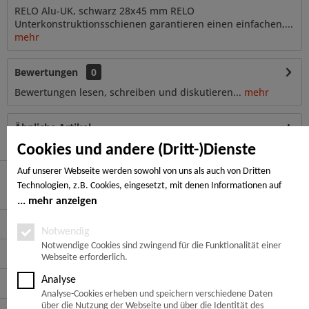
RELO Alu-UK, schwarz 28x45 mm RELO
Unterkonstruktionsschienen garantieren einen einfachen,...
mehr
Bewertungen
0
Bewertungen lesen, schreiben und diskutieren...
mehr
Ähnliche Artikel
Cookies und andere (Dritt-)Dienste
Auf unserer Webseite werden sowohl von uns als auch von Dritten
Technologien, z.B. Cookies, eingesetzt, mit denen Informationen auf
Hier finden Sie uns
Ihrem Endgerät gespeichert und/oder von Ihrem Endgerät abgerufen
mehr anzeigen
werden. Bei den Cookies unterscheiden wir folgende Kategorien:
Service Hotline
Notwendige Cookies, Analyse-, Marketing- und Statistik-Cookies. Bei den
Notwendig
notwendigen Cookies handelt es sich um solche, die technisch notwendig
Notwendige Cookies sind zwingend für die Funktionalität einer
Service
Webseite erforderlich.
sind, um den von Ihnen gewünschten Dienst bereitzustellen, die übrigen
Cookies werden nur auf Grund einer von Ihnen erteilten Einwilligung
Analyse
Informationen
gesetzt. Die Einwilligung ist freiwillig. Personen, die das 16. Lebensjahr
Analyse-Cookies erheben und speichern verschiedene Daten
noch nicht vollendet haben, benötigen die Zustimmung der
über die Nutzung der Webseite und über die Identität des