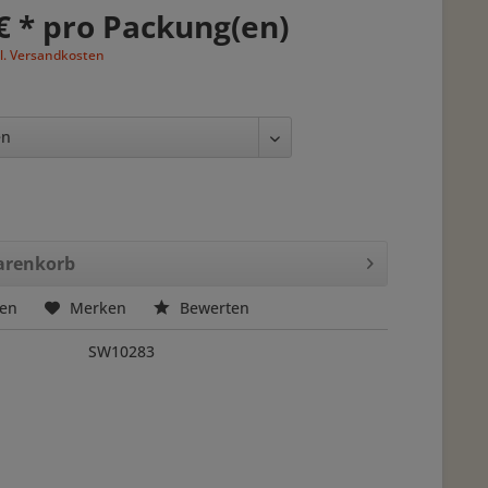
€ * pro Packung(en)
l. Versandkosten
renkorb
hen
Merken
Bewerten
SW10283