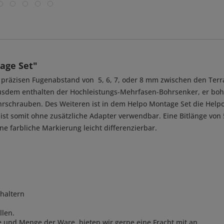
age Set"
n präzisen Fugenabstand von 5, 6, 7, oder 8 mm zwischen den Ter
ausdem enthalten der Hochleistungs-Mehrfasen-Bohrsenker, er bohr
rschrauben. Des Weiteren ist in dem Helpo Montage Set die Helpo 
 ist somit ohne zusätzliche Adapter verwendbar. Eine Bitlänge von
e farbliche Markierung leicht differenzierbar.
dhaltern
llen.
ge und Menge der Ware, bieten wir gerne eine Fracht mit an.