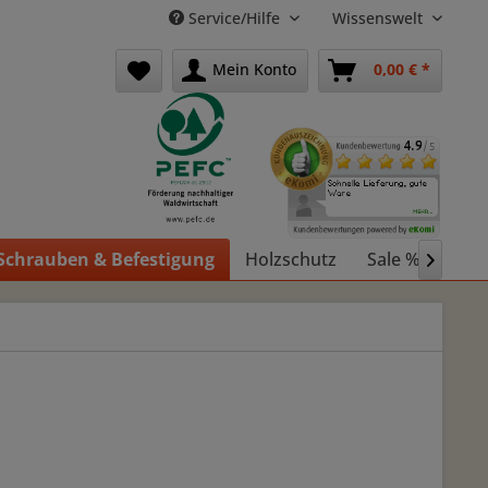
Service/Hilfe
Wissenswelt
Mein Konto
0,00 € *
Schrauben & Befestigung
Holzschutz
Sale %
Holz
