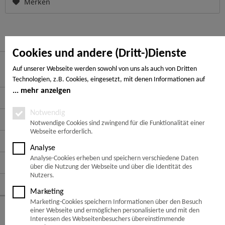
Merken
Cookies und andere (Dritt-)Dienste
Auf unserer Webseite werden sowohl von uns als auch von Dritten
Hier finden Sie uns
Technologien, z.B. Cookies, eingesetzt, mit denen Informationen auf
Ihrem Endgerät gespeichert und/oder von Ihrem Endgerät abgerufen
mehr anzeigen
Service Hotline
werden. Bei den Cookies unterscheiden wir folgende Kategorien:
Notwendige Cookies, Analyse-, Marketing- und Statistik-Cookies. Bei den
Notwendig
Service
notwendigen Cookies handelt es sich um solche, die technisch notwendig
Notwendige Cookies sind zwingend für die Funktionalität einer
Webseite erforderlich.
sind, um den von Ihnen gewünschten Dienst bereitzustellen, die übrigen
Informationen
Cookies werden nur auf Grund einer von Ihnen erteilten Einwilligung
Analyse
gesetzt. Die Einwilligung ist freiwillig. Personen, die das 16. Lebensjahr
Analyse-Cookies erheben und speichern verschiedene Daten
Zahlungsarten
noch nicht vollendet haben, benötigen die Zustimmung der
über die Nutzung der Webseite und über die Identität des
Sorgeberechtigten. Sie können Ihre Entscheidung jederzeit mit Wirkung
Nutzers.
Folge uns auf:
für die Zukunft widerrufen. Rufen Sie dazu lediglich den Cookie-Banner
Marketing
erneut auf und ändern Sie Ihre Einstellungen entsprechend ab. Im
Marketing-Cookies speichern Informationen über den Besuch
Rahmen Ihres Besuchs unserer Webseite können möglicherweise auch
© Copyright 2026 -
einer Webseite und ermöglichen personalisierte und mit den
noch andere Informationen wie bspw. Ihre IP-Adresse übermittelt und
Interessen des Webseitenbesuchers übereinstimmende