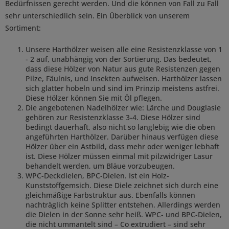
Bedürfnissen gerecht werden. Und die können von Fall zu Fall
sehr unterschiedlich sein. Ein Überblick von unserem
Sortiment:
Unsere Harthölzer weisen alle eine Resistenzklasse von 1
- 2 auf, unabhängig von der Sortierung. Das bedeutet,
dass diese Hölzer von Natur aus gute Resistenzen gegen
Pilze, Fäulnis, und Insekten aufweisen. Harthölzer lassen
sich glatter hobeln und sind im Prinzip meistens astfrei.
Diese Hölzer können Sie mit Öl pflegen.
Die angebotenen Nadelhölzer wie: Lärche und Douglasie
gehören zur Resistenzklasse 3-4. Diese Hölzer sind
bedingt dauerhaft, also nicht so langlebig wie die oben
angeführten Harthölzer. Darüber hinaus verfügen diese
Hölzer über ein Astbild, dass mehr oder weniger lebhaft
ist. Diese Hölzer müssen einmal mit pilzwidriger Lasur
behandelt werden, um Bläue vorzubeugen.
WPC-Deckdielen, BPC-Dielen. Ist ein Holz-
Kunststoffgemsich. Diese Diele zeichnet sich durch eine
gleichmäßige Farbstruktur aus. Ebenfalls können
nachträglich keine Splitter entstehen. Allerdings werden
die Dielen in der Sonne sehr heiß. WPC- und BPC-Dielen,
die nicht ummantelt sind – Co extrudiert – sind sehr