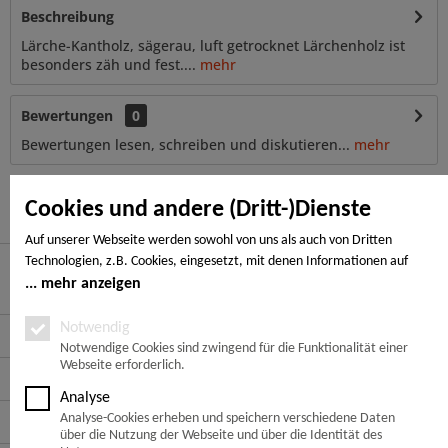
Beschreibung
Lärche-Kantholz, sägerau, luft getrocknet Lärchenholz ist
besonders zäh und fest....
mehr
Bewertungen
0
Bewertungen lesen, schreiben und diskutieren...
mehr
Ähnliche Artikel
Cookies und andere (Dritt-)Dienste
Auf unserer Webseite werden sowohl von uns als auch von Dritten
Technologien, z.B. Cookies, eingesetzt, mit denen Informationen auf
Ihrem Endgerät gespeichert und/oder von Ihrem Endgerät abgerufen
mehr anzeigen
Hier finden Sie uns
werden. Bei den Cookies unterscheiden wir folgende Kategorien:
Notwendige Cookies, Analyse-, Marketing- und Statistik-Cookies. Bei den
Notwendig
Service Hotline
notwendigen Cookies handelt es sich um solche, die technisch notwendig
Notwendige Cookies sind zwingend für die Funktionalität einer
Webseite erforderlich.
sind, um den von Ihnen gewünschten Dienst bereitzustellen, die übrigen
Service
Cookies werden nur auf Grund einer von Ihnen erteilten Einwilligung
Analyse
gesetzt. Die Einwilligung ist freiwillig. Personen, die das 16. Lebensjahr
Informationen
Analyse-Cookies erheben und speichern verschiedene Daten
noch nicht vollendet haben, benötigen die Zustimmung der
über die Nutzung der Webseite und über die Identität des