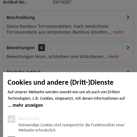
Artikel-Nr.:
SW10287
Beschreibung
Dasso Bambus Terrassendielen, hoch verdichtete
Terrassendiele aus verpressten Bambus-Streifen....
mehr
Bewertungen
0
Bewertungen lesen, schreiben und diskutieren...
mehr
Ähnliche Artikel
Cookies und andere (Dritt-)Dienste
Auf unserer Webseite werden sowohl von uns als auch von Dritten
Technologien, z.B. Cookies, eingesetzt, mit denen Informationen auf
Hier finden Sie uns
Ihrem Endgerät gespeichert und/oder von Ihrem Endgerät abgerufen
mehr anzeigen
werden. Bei den Cookies unterscheiden wir folgende Kategorien:
Service Hotline
Notwendige Cookies, Analyse-, Marketing- und Statistik-Cookies. Bei den
Notwendig
notwendigen Cookies handelt es sich um solche, die technisch notwendig
Notwendige Cookies sind zwingend für die Funktionalität einer
Service
Webseite erforderlich.
sind, um den von Ihnen gewünschten Dienst bereitzustellen, die übrigen