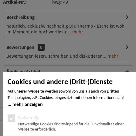
Artikel-Nr.:
hwg149
Beschreibung
natürlich, exklusiv, nachhaltig Die Thermo - Esche ist wohl
im Moment die hochwertigste...
mehr
Bewertungen
0
Bewertungen lesen, schreiben und diskutieren...
mehr
Ähnliche Artikel
Cookies und andere (Dritt-)Dienste
Auf unserer Webseite werden sowohl von uns als auch von Dritten
Technologien, z.B. Cookies, eingesetzt, mit denen Informationen auf
Hier finden Sie uns
Ihrem Endgerät gespeichert und/oder von Ihrem Endgerät abgerufen
mehr anzeigen
werden. Bei den Cookies unterscheiden wir folgende Kategorien:
Service Hotline
Notwendige Cookies, Analyse-, Marketing- und Statistik-Cookies. Bei den
Notwendig
notwendigen Cookies handelt es sich um solche, die technisch notwendig
Notwendige Cookies sind zwingend für die Funktionalität einer
Service
Webseite erforderlich.
sind, um den von Ihnen gewünschten Dienst bereitzustellen, die übrigen