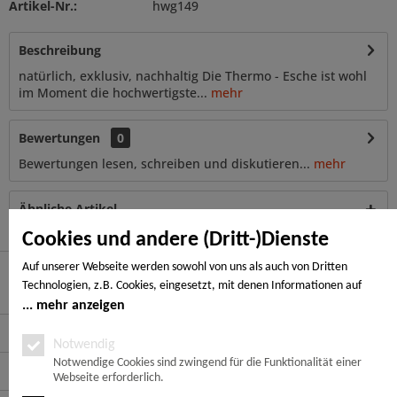
Artikel-Nr.:
hwg149
Beschreibung
natürlich, exklusiv, nachhaltig Die Thermo - Esche ist wohl
im Moment die hochwertigste...
mehr
Bewertungen
0
Bewertungen lesen, schreiben und diskutieren...
mehr
Ähnliche Artikel
Cookies und andere (Dritt-)Dienste
Auf unserer Webseite werden sowohl von uns als auch von Dritten
Technologien, z.B. Cookies, eingesetzt, mit denen Informationen auf
Hier finden Sie uns
Ihrem Endgerät gespeichert und/oder von Ihrem Endgerät abgerufen
mehr anzeigen
werden. Bei den Cookies unterscheiden wir folgende Kategorien:
Service Hotline
Notwendige Cookies, Analyse-, Marketing- und Statistik-Cookies. Bei den
Notwendig
notwendigen Cookies handelt es sich um solche, die technisch notwendig
Notwendige Cookies sind zwingend für die Funktionalität einer
Service
Webseite erforderlich.
sind, um den von Ihnen gewünschten Dienst bereitzustellen, die übrigen