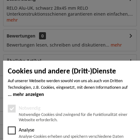
RELO Alu-UK, schwarz 28x45 mm RELO
Unterkonstruktionsschienen garantieren einen einfachen,...
mehr
Bewertungen
0
Bewertungen lesen, schreiben und diskutieren...
mehr
Ähnliche Artikel
Cookies und andere (Dritt-)Dienste
Auf unserer Webseite werden sowohl von uns als auch von Dritten
Technologien, z.B. Cookies, eingesetzt, mit denen Informationen auf
Hier finden Sie uns
Ihrem Endgerät gespeichert und/oder von Ihrem Endgerät abgerufen
mehr anzeigen
werden. Bei den Cookies unterscheiden wir folgende Kategorien:
Service Hotline
Notwendige Cookies, Analyse-, Marketing- und Statistik-Cookies. Bei den
Notwendig
notwendigen Cookies handelt es sich um solche, die technisch notwendig
Notwendige Cookies sind zwingend für die Funktionalität einer
Service
Webseite erforderlich.
sind, um den von Ihnen gewünschten Dienst bereitzustellen, die übrigen
Cookies werden nur auf Grund einer von Ihnen erteilten Einwilligung
Analyse
Informationen
gesetzt. Die Einwilligung ist freiwillig. Personen, die das 16. Lebensjahr
Analyse-Cookies erheben und speichern verschiedene Daten