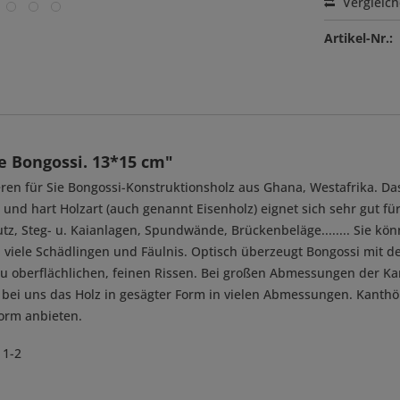
Vergleic
Artikel-Nr.:
 Bongossi. 13*15 cm"
eren für Sie Bongossi-Konstruktionsholz aus Ghana, Westafrika. D
und hart Holzart (auch genannt Eisenholz) eignet sich sehr gut fü
tz, Steg- u. Kaianlagen, Spundwände, Brückenbeläge........ Sie kö
en viele Schädlingen und Fäulnis. Optisch überzeugt Bongossi mi
u oberflächlichen, feinen Rissen. Bei großen Abmessungen der Kan
ten bei uns das Holz in gesägter Form in vielen Abmessungen. Kanth
Form anbieten.
 1-2