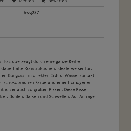
hen
Merken
Bewerten
hwg237
as Holz überzeugt durch eine ganze Reihe
r dauerhafte Konstruktionen. Idealerweiser für:
nnen Bongossi im direkten Erd- u. Wasserkontakt
t der schokobraunen Farbe und einer homogenen
thölzer auch zu großen Rissen. Diese Risse
ölzer, Bohlen, Balken und Schwellen. Auf Anfrage