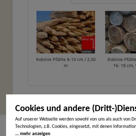
Robinie Pfähle 8-10 cm / 2,50
Robinie Pfähl
m
16- 18 cm,
Cookies und andere (Dritt-)Dien
Auf unserer Webseite werden sowohl von uns als auch von Dr
Hier finden Sie uns
Service Hot
Technologien, z.B. Cookies, eingesetzt, mit denen Informatio
Endgerät gespeichert und/oder von Ihrem Endgerät abgeruf
mehr anzeigen