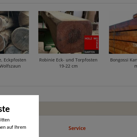
e, Eckpfosten
Robinie Eck- und Torpfosten
Bongossi Kan
 Wolfszaun
19-22 cm
ste
itten
line
Service
nen auf Ihrem
en werden. Bei