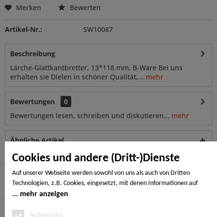
Merken
Bewerten
Artikel-Nr.:
SW10087
Beschreibung
Lärche-Glattkantbretter, 13*118 mm, B-Ware Bei uns
erhalten sie Dielen in schöner Qualität,...
mehr
Bewertungen
0
Bewertungen lesen, schreiben und diskutieren...
mehr
Ähnliche Artikel
Cookies und andere (Dritt-)Dienste
Auf unserer Webseite werden sowohl von uns als auch von Dritten
Technologien, z.B. Cookies, eingesetzt, mit denen Informationen auf
Hier finden Sie uns
Ihrem Endgerät gespeichert und/oder von Ihrem Endgerät abgerufen
mehr anzeigen
werden. Bei den Cookies unterscheiden wir folgende Kategorien:
Service Hotline
Notwendige Cookies, Analyse-, Marketing- und Statistik-Cookies. Bei den
Notwendig