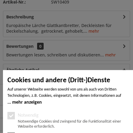
Artikel-Nr.:
SW10409
Beschreibung
Europäische Lärche Glattkantbretter, Deckleisten für
Deckelschalung, getrocknet, gehobelt,...
mehr
Bewertungen
0
Bewertungen lesen, schreiben und diskutieren...
mehr
Ähnliche Artikel
Cookies und andere (Dritt-)Dienste
Auf unserer Webseite werden sowohl von uns als auch von Dritten
Technologien, z.B. Cookies, eingesetzt, mit denen Informationen auf
Hier finden Sie uns
Ihrem Endgerät gespeichert und/oder von Ihrem Endgerät abgerufen
mehr anzeigen
werden. Bei den Cookies unterscheiden wir folgende Kategorien:
Service Hotline
Notwendige Cookies, Analyse-, Marketing- und Statistik-Cookies. Bei den
Notwendig
notwendigen Cookies handelt es sich um solche, die technisch notwendig
Notwendige Cookies sind zwingend für die Funktionalität einer
Service
Webseite erforderlich.
sind, um den von Ihnen gewünschten Dienst bereitzustellen, die übrigen