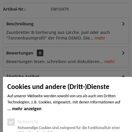
Artikel-Nr.:
SW10479
Beschreibung
Zaunbretter B-Sortierung aus Lärche. Juel oder auch
"Tannenbaumprofil" der Firma OSMO. Die...
mehr
Bewertungen
0
Bewertungen lesen, schreiben und diskutieren...
mehr
Ähnliche Artikel
Cookies und andere (Dritt-)Dienste
Auf unserer Webseite werden sowohl von uns als auch von Dritten
Technologien, z.B. Cookies, eingesetzt, mit denen Informationen auf
Hier finden Sie uns
Ihrem Endgerät gespeichert und/oder von Ihrem Endgerät abgerufen
mehr anzeigen
werden. Bei den Cookies unterscheiden wir folgende Kategorien:
Service Hotline
Notwendige Cookies, Analyse-, Marketing- und Statistik-Cookies. Bei den
Notwendig
notwendigen Cookies handelt es sich um solche, die technisch notwendig
Notwendige Cookies sind zwingend für die Funktionalität einer
Service