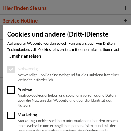
Hier finden Sie uns
Service Hotline
Service
Cookies und andere (Dritt-)Dienste
Auf unserer Webseite werden sowohl von uns als auch von Dritten
Informationen
Technologien, z.B. Cookies, eingesetzt, mit denen Informationen auf
Ihrem Endgerät gespeichert und/oder von Ihrem Endgerät abgerufen
mehr anzeigen
Zahlungsarten
werden. Bei den Cookies unterscheiden wir folgende Kategorien:
Notwendige Cookies, Analyse-, Marketing- und Statistik-Cookies. Bei den
Notwendig
Folge uns auf:
notwendigen Cookies handelt es sich um solche, die technisch notwendig
Notwendige Cookies sind zwingend für die Funktionalität einer
Webseite erforderlich.
sind, um den von Ihnen gewünschten Dienst bereitzustellen, die übrigen
© Copyright 2026 -
Holz kaufen z.B. für Fassadenverkleidung
Cookies werden nur auf Grund einer von Ihnen erteilten Einwilligung
Analyse
gesetzt. Die Einwilligung ist freiwillig. Personen, die das 16. Lebensjahr
Analyse-Cookies erheben und speichern verschiedene Daten
Flügge Holz, Ihr Holzhandel - Beratung & Verkauf in
Peine
,
noch nicht vollendet haben, benötigen die Zustimmung der
über die Nutzung der Webseite und über die Identität des
Verwaltung in Burgdorf, Versand bundesweit!
Sorgeberechtigten. Sie können Ihre Entscheidung jederzeit mit Wirkung
Nutzers.
für die Zukunft widerrufen. Rufen Sie dazu lediglich den Cookie-Banner
Marketing
erneut auf und ändern Sie Ihre Einstellungen entsprechend ab. Im
Marketing-Cookies speichern Informationen über den Besuch
Rahmen Ihres Besuchs unserer Webseite können möglicherweise auch
einer Webseite und ermöglichen personalisierte und mit den
noch andere Informationen wie bspw. Ihre IP-Adresse übermittelt und