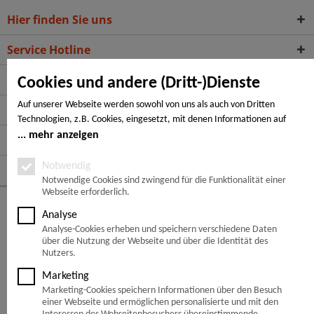
Hier finden Sie uns
Service Hotline
Service
Cookies und andere (Dritt-)Dienste
Auf unserer Webseite werden sowohl von uns als auch von Dritten
Informationen
Technologien, z.B. Cookies, eingesetzt, mit denen Informationen auf
Ihrem Endgerät gespeichert und/oder von Ihrem Endgerät abgerufen
mehr anzeigen
Zahlungsarten
werden. Bei den Cookies unterscheiden wir folgende Kategorien:
Notwendige Cookies, Analyse-, Marketing- und Statistik-Cookies. Bei den
Notwendig
Folge uns auf:
notwendigen Cookies handelt es sich um solche, die technisch notwendig
Notwendige Cookies sind zwingend für die Funktionalität einer
Webseite erforderlich.
sind, um den von Ihnen gewünschten Dienst bereitzustellen, die übrigen
© Copyright 2026 -
Holz kaufen z.B. für Fassadenverkleidung
Cookies werden nur auf Grund einer von Ihnen erteilten Einwilligung
Analyse
gesetzt. Die Einwilligung ist freiwillig. Personen, die das 16. Lebensjahr
Analyse-Cookies erheben und speichern verschiedene Daten
Flügge Holz, Ihr Holzhandel - Beratung & Verkauf in
Peine
,
noch nicht vollendet haben, benötigen die Zustimmung der
über die Nutzung der Webseite und über die Identität des
Verwaltung in Burgdorf, Versand bundesweit!
Sorgeberechtigten. Sie können Ihre Entscheidung jederzeit mit Wirkung
Nutzers.
für die Zukunft widerrufen. Rufen Sie dazu lediglich den Cookie-Banner
Marketing
erneut auf und ändern Sie Ihre Einstellungen entsprechend ab. Im
Marketing-Cookies speichern Informationen über den Besuch
Rahmen Ihres Besuchs unserer Webseite können möglicherweise auch
einer Webseite und ermöglichen personalisierte und mit den
noch andere Informationen wie bspw. Ihre IP-Adresse übermittelt und