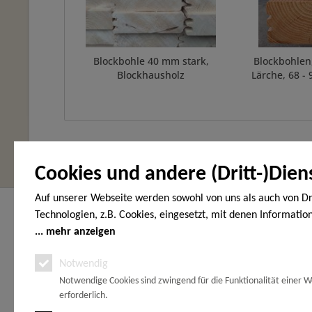
Blockbohle 40 mm stark,
Blockbohlen,
Blockhausholz
Lärche, 68 -
Cookies und andere (Dritt-)Dien
Auf unserer Webseite werden sowohl von uns als auch von Dr
Hier finden Sie uns
Service Hot
Technologien, z.B. Cookies, eingesetzt, mit denen Informatio
Endgerät gespeichert und/oder von Ihrem Endgerät abgeruf
mehr anzeigen
HOLZ-WOHNEN-GARTEN
Telefonische
den Cookies unterscheiden wir folgende Kategorien: Notwend
Vöhrumer Str. 40
unter:
Notwendig
(Gewerbegebiet Schachtanlage Peine)
Analyse-, Marketing- und Statistik-Cookies. Bei den notwend
31228 Peine
Notwendige Cookies sind zwingend für die Funktionalität einer W
handelt es sich um solche, die technisch notwendig sind, um
0171 77 8
erforderlich.
gewünschten Dienst bereitzustellen, die übrigen Cookies wer
Zwischen Hannover und Braunschweig