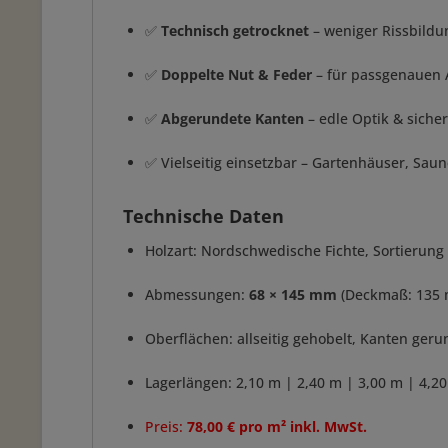
✅
Technisch getrocknet
– weniger Rissbildun
✅
Doppelte Nut & Feder
– für passgenauen
✅
Abgerundete Kanten
– edle Optik & siche
✅ Vielseitig einsetzbar – Gartenhäuser, Sau
Technische Daten
Holzart: Nordschwedische Fichte, Sortierung 
Abmessungen:
68 × 145 mm
(Deckmaß: 135
Oberflächen: allseitig gehobelt, Kanten geru
Lagerlängen: 2,10 m | 2,40 m | 3,00 m | 4,2
Preis:
78,00 € pro m² inkl. MwSt.