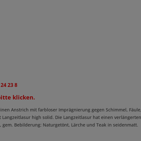
 24 23 8
itte klicken.
nen Anstrich mit farbloser Imprägnierung gegen Schimmel, Fäule,
it Langzeitlasur high solid. Die Langzeitlasur hat einen verlängert
n, gem. Bebilderung: Naturgetönt, Lärche und Teak in seidenmatt.