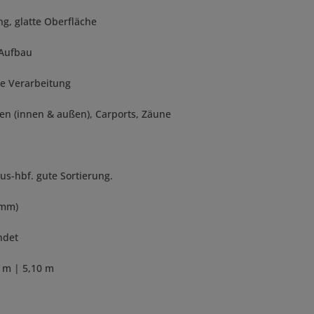
g, glatte Oberfläche
 Aufbau
re Verarbeitung
nen (innen & außen), Carports, Zäune
us-hbf. gute Sortierung.
 mm)
ndet
0 m | 5,10 m