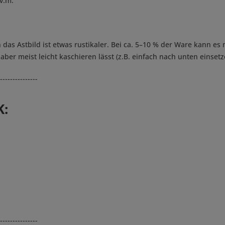
v.m.
h das Astbild ist etwas rustikaler. Bei ca. 5–10 % der Ware kann es
er meist leicht kaschieren lässt (z.B. einfach nach unten einsetz
---------------
K:
---------------