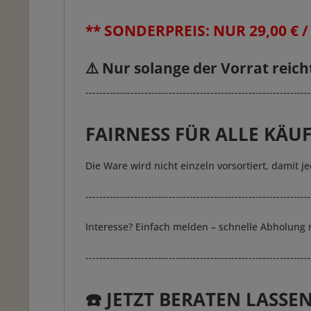
** SONDERPREIS: NUR 29,00 € 
⚠️ Nur solange der Vorrat reicht
-----------------------------------------------------------------
FAIRNESS FÜR ALLE KÄUF
Die Ware wird nicht einzeln vorsortiert, damit 
-----------------------------------------------------------------
Interesse? Einfach melden – schnelle Abholung 
-----------------------------------------------------------------
☎️ JETZT BERATEN LASSE