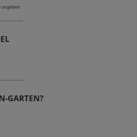
ge angeben
---------------
BEL
---------------
N-GARTEN?