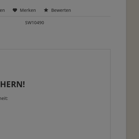
hen
Merken
Bewerten
SW10490
CHERN!
eit: