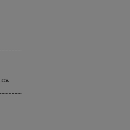
---------------
izze.
---------------