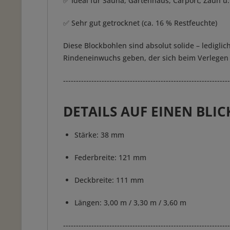
✅ Ideal für Sauna, Gartenhaus, Carport, Zaun u.
✅ Sehr gut getrocknet (ca. 16 % Restfeuchte)
Diese Blockbohlen sind absolut solide – lediglic
Rindeneinwuchs geben, der sich beim Verlegen ab
-----------------------------------------------------------------
DETAILS AUF EINEN BLIC
Stärke: 38 mm
Federbreite: 121 mm
Deckbreite: 111 mm
Längen: 3,00 m / 3,30 m / 3,60 m
-----------------------------------------------------------------