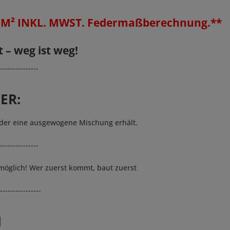
/ M² INKL. MWST. Federmaßberechnung.**
 – weg ist weg!
---------------
ER:
jeder eine ausgewogene Mischung erhält.
---------------
möglich! Wer zuerst kommt, baut zuerst
----------------
N