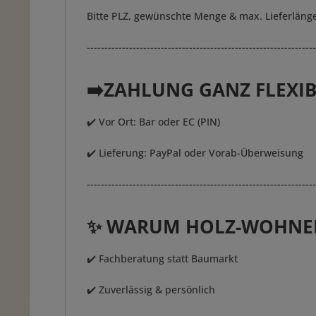
Bitte PLZ, gewünschte Menge & max. Lieferlän
-----------------------------------------------------------------
➡️ZAHLUNG GANZ FLEXI
✔️ Vor Ort: Bar oder EC (PIN)
✔️ Lieferung: PayPal oder Vorab-Überweisung
-----------------------------------------------------------------
✨ WARUM HOLZ-WOHNE
✔️ Fachberatung statt Baumarkt
✔️ Zuverlässig & persönlich