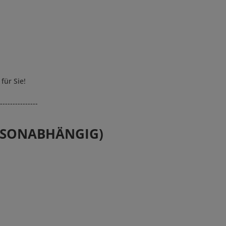
für Sie!
---------------
AISONABHÄNGIG)