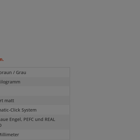
n.
braun / Grau
Kilogramm
rt matt
atic-Click System
laue Engel, PEFC und REAL
D
Millimeter