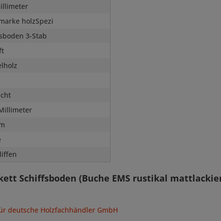
illimeter
marke holzSpezi
fsboden 3-Stab
ft
lholz
icht
Millimeter
mm
e
liffen
kett Schiffsboden (Buche EMS rustikal mattlackier
für deutsche Holzfachhändler GmbH