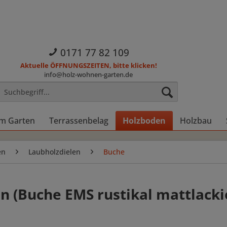
0171 77 82 109
Aktuelle ÖFFNUNGSZEITEN, bitte klicken!
info@holz-wohnen-garten.de
im Garten
Terrassenbelag
Holzboden
Holzbau
en
Laubholzdielen
Buche
n (Buche EMS rustikal mattlacki