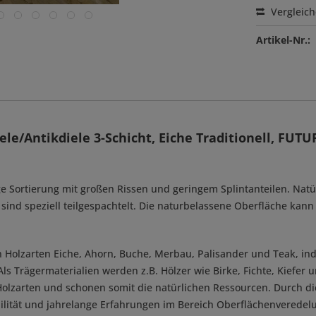
Vergleic
Artikel-Nr.:
e/Antikdiele 3-Schicht, Eiche Traditionell, FUT
dige Sortierung mit großen Rissen und geringem Splintanteilen. Na
 sind speziell teilgespachtelt. Die naturbelassene Oberfläche kan
 Holzarten Eiche, Ahorn, Buche, Merbau, Palisander und Teak, in
 Als Trägermaterialien werden z.B. Hölzer wie Birke, Fichte, Kiefe
lzarten und schonen somit die natürlichen Ressourcen. Durch die 
bilität und jahrelange Erfahrungen im Bereich Oberflächenveredel