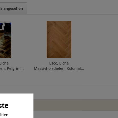
ls angesehen
Eiche
Esco, Eiche
en, Pelgrim...
Massivholzdielen, Kolonial...
ste
itten