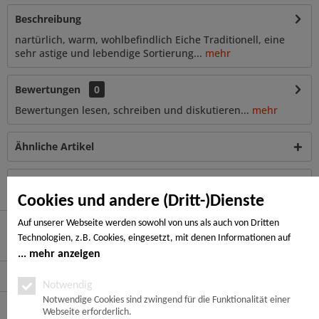
Beschreibung
nartürlich, warm, wohlbefindlich Eiche Traditionell, eine
sehr astige und lebendige Sortierung...
mehr
Bewertungen
0
Bewertungen lesen, schreiben und diskutieren...
mehr
Ähnliche Artikel
Kunden haben sich ebenfalls angesehen
Cookies und andere (Dritt-)Dienste
Auf unserer Webseite werden sowohl von uns als auch von Dritten
Technologien, z.B. Cookies, eingesetzt, mit denen Informationen auf
Hier finden Sie uns
Ihrem Endgerät gespeichert und/oder von Ihrem Endgerät abgerufen
mehr anzeigen
werden. Bei den Cookies unterscheiden wir folgende Kategorien:
Service Hotline
Notwendige Cookies, Analyse-, Marketing- und Statistik-Cookies. Bei den
Notwendig
notwendigen Cookies handelt es sich um solche, die technisch notwendig
Notwendige Cookies sind zwingend für die Funktionalität einer
Service
Webseite erforderlich.
sind, um den von Ihnen gewünschten Dienst bereitzustellen, die übrigen