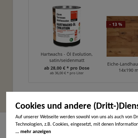
- 13 %
Hartwachs - Öl Evolution,
satin/seidenmatt
Eiche-Landhaus
ab 28,00 € * pro Dose
14x190 m
ab 36,00 € * pro Liter
Cookies und andere (Dritt-)Dien
Auf unserer Webseite werden sowohl von uns als auch von Dr
Hier finden Sie uns
Service Hot
Technologien, z.B. Cookies, eingesetzt, mit denen Informatio
Endgerät gespeichert und/oder von Ihrem Endgerät abgeruf
mehr anzeigen
HOLZ-WOHNEN-GARTEN
Telefonische