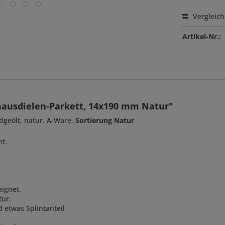
Vergleic
Artikel-Nr.:
hausdielen-Parkett, 14x190 mm Natur"
dgeölt, natur. A-Ware.
Sortierung Natur
t.
ignet.
tur.
d etwas Splintanteil