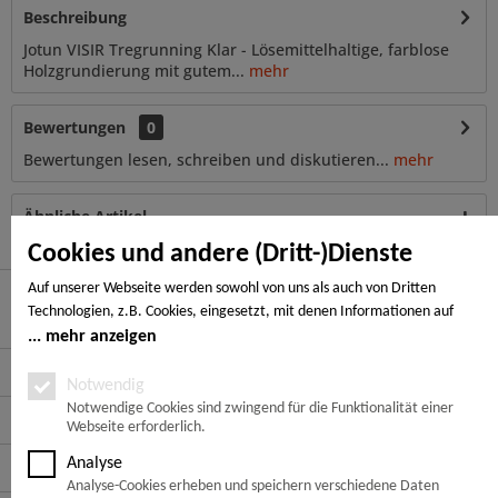
Beschreibung
Jotun VISIR Tregrunning Klar - Lösemittelhaltige, farblose
Holzgrundierung mit gutem...
mehr
Bewertungen
0
Bewertungen lesen, schreiben und diskutieren...
mehr
Ähnliche Artikel
Cookies und andere (Dritt-)Dienste
Auf unserer Webseite werden sowohl von uns als auch von Dritten
Technologien, z.B. Cookies, eingesetzt, mit denen Informationen auf
Hier finden Sie uns
Ihrem Endgerät gespeichert und/oder von Ihrem Endgerät abgerufen
mehr anzeigen
werden. Bei den Cookies unterscheiden wir folgende Kategorien:
Service Hotline
Notwendige Cookies, Analyse-, Marketing- und Statistik-Cookies. Bei den
Notwendig
notwendigen Cookies handelt es sich um solche, die technisch notwendig
Notwendige Cookies sind zwingend für die Funktionalität einer
Service
Webseite erforderlich.
sind, um den von Ihnen gewünschten Dienst bereitzustellen, die übrigen
Cookies werden nur auf Grund einer von Ihnen erteilten Einwilligung
Analyse
Informationen
gesetzt. Die Einwilligung ist freiwillig. Personen, die das 16. Lebensjahr
Analyse-Cookies erheben und speichern verschiedene Daten