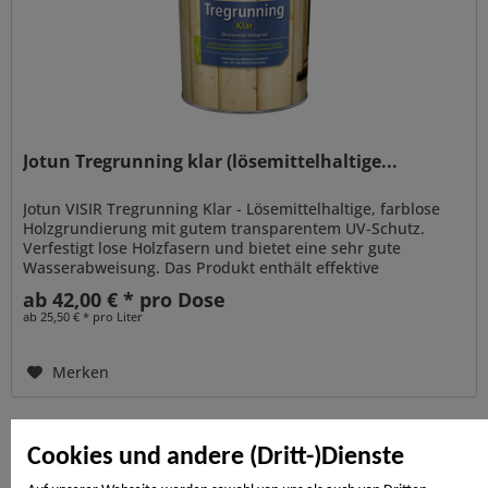
Jotun Tregrunning klar (lösemittelhaltige...
Jotun VISIR Tregrunning Klar - Lösemittelhaltige, farblose
Holzgrundierung mit gutem transparentem UV-Schutz.
Verfestigt lose Holzfasern und bietet eine sehr gute
Wasserabweisung. Das Produkt enthält effektive
Filmkonservierungsmittel um...
ab 42,00 € * pro Dose
ab 25,50 € * pro Liter
Merken
Cookies und andere (Dritt-)Dienste