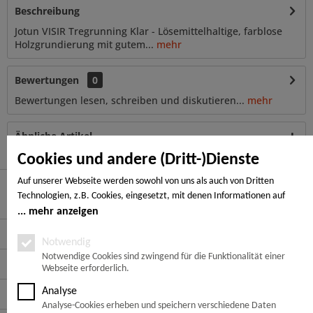
Beschreibung
Jotun VISIR Tregrunning Klar - Lösemittelhaltige, farblose
Holzgrundierung mit gutem...
mehr
Bewertungen
0
Bewertungen lesen, schreiben und diskutieren...
mehr
Ähnliche Artikel
Cookies und andere (Dritt-)Dienste
Auf unserer Webseite werden sowohl von uns als auch von Dritten
Technologien, z.B. Cookies, eingesetzt, mit denen Informationen auf
Hier finden Sie uns
Ihrem Endgerät gespeichert und/oder von Ihrem Endgerät abgerufen
mehr anzeigen
werden. Bei den Cookies unterscheiden wir folgende Kategorien:
Service Hotline
Notwendige Cookies, Analyse-, Marketing- und Statistik-Cookies. Bei den
Notwendig
notwendigen Cookies handelt es sich um solche, die technisch notwendig
Notwendige Cookies sind zwingend für die Funktionalität einer
Service
Webseite erforderlich.
sind, um den von Ihnen gewünschten Dienst bereitzustellen, die übrigen
Cookies werden nur auf Grund einer von Ihnen erteilten Einwilligung
Analyse
Informationen
gesetzt. Die Einwilligung ist freiwillig. Personen, die das 16. Lebensjahr
Analyse-Cookies erheben und speichern verschiedene Daten