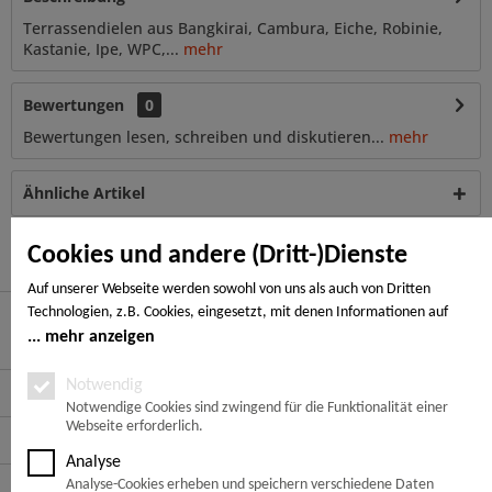
Terrassendielen aus Bangkirai, Cambura, Eiche, Robinie,
Kastanie, Ipe, WPC,...
mehr
Bewertungen
0
Bewertungen lesen, schreiben und diskutieren...
mehr
Ähnliche Artikel
Kunden haben sich ebenfalls angesehen
Cookies und andere (Dritt-)Dienste
Auf unserer Webseite werden sowohl von uns als auch von Dritten
Technologien, z.B. Cookies, eingesetzt, mit denen Informationen auf
Ihrem Endgerät gespeichert und/oder von Ihrem Endgerät abgerufen
mehr anzeigen
Hier finden Sie uns
werden. Bei den Cookies unterscheiden wir folgende Kategorien:
Notwendige Cookies, Analyse-, Marketing- und Statistik-Cookies. Bei den
Notwendig
Service Hotline
notwendigen Cookies handelt es sich um solche, die technisch notwendig
Notwendige Cookies sind zwingend für die Funktionalität einer
Webseite erforderlich.
sind, um den von Ihnen gewünschten Dienst bereitzustellen, die übrigen
Service
Cookies werden nur auf Grund einer von Ihnen erteilten Einwilligung
Analyse
gesetzt. Die Einwilligung ist freiwillig. Personen, die das 16. Lebensjahr
Informationen
Analyse-Cookies erheben und speichern verschiedene Daten