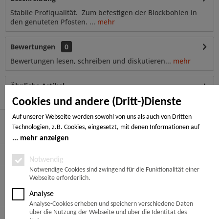
Stabile Profiqualität. Zum befestigen der Blockbohlen in
den genuteten Pfosten. ...
mehr
Bewertungen
0
Bewertungen lesen, schreiben und diskutieren...
mehr
Ähnliche Artikel
Cookies und andere (Dritt-)Dienste
Auf unserer Webseite werden sowohl von uns als auch von Dritten
Technologien, z.B. Cookies, eingesetzt, mit denen Informationen auf
Hier finden Sie uns
Ihrem Endgerät gespeichert und/oder von Ihrem Endgerät abgerufen
mehr anzeigen
werden. Bei den Cookies unterscheiden wir folgende Kategorien:
Service Hotline
Notwendige Cookies, Analyse-, Marketing- und Statistik-Cookies. Bei den
Notwendig
notwendigen Cookies handelt es sich um solche, die technisch notwendig
Notwendige Cookies sind zwingend für die Funktionalität einer
Service
Webseite erforderlich.
sind, um den von Ihnen gewünschten Dienst bereitzustellen, die übrigen
Cookies werden nur auf Grund einer von Ihnen erteilten Einwilligung
Analyse
Informationen
gesetzt. Die Einwilligung ist freiwillig. Personen, die das 16. Lebensjahr
Analyse-Cookies erheben und speichern verschiedene Daten
noch nicht vollendet haben, benötigen die Zustimmung der
über die Nutzung der Webseite und über die Identität des
Zahlungsarten