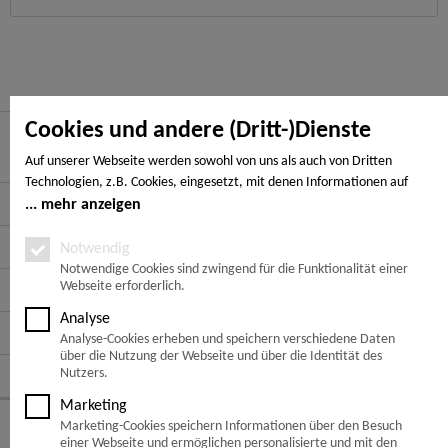
Cookies und andere (Dritt-)Dienste
Hier finden Sie uns
Auf unserer Webseite werden sowohl von uns als auch von Dritten
Technologien, z.B. Cookies, eingesetzt, mit denen Informationen auf
Service Hotline
Ihrem Endgerät gespeichert und/oder von Ihrem Endgerät abgerufen
mehr anzeigen
werden. Bei den Cookies unterscheiden wir folgende Kategorien:
Service
Notwendige Cookies, Analyse-, Marketing- und Statistik-Cookies. Bei den
Notwendig
notwendigen Cookies handelt es sich um solche, die technisch notwendig
Notwendige Cookies sind zwingend für die Funktionalität einer
Webseite erforderlich.
Informationen
sind, um den von Ihnen gewünschten Dienst bereitzustellen, die übrigen
Cookies werden nur auf Grund einer von Ihnen erteilten Einwilligung
Analyse
gesetzt. Die Einwilligung ist freiwillig. Personen, die das 16. Lebensjahr
Zahlungsarten
Analyse-Cookies erheben und speichern verschiedene Daten
noch nicht vollendet haben, benötigen die Zustimmung der
über die Nutzung der Webseite und über die Identität des
Sorgeberechtigten. Sie können Ihre Entscheidung jederzeit mit Wirkung
Folge uns auf:
Nutzers.
für die Zukunft widerrufen. Rufen Sie dazu lediglich den Cookie-Banner
Marketing
erneut auf und ändern Sie Ihre Einstellungen entsprechend ab. Im
© Copyright 2026 -
Bangkirai-Standard
Marketing-Cookies speichern Informationen über den Besuch
Rahmen Ihres Besuchs unserer Webseite können möglicherweise auch
einer Webseite und ermöglichen personalisierte und mit den