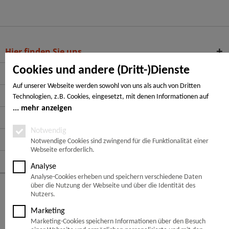
Hier finden Sie uns
Cookies und andere (Dritt-)Dienste
Service Hotline
Auf unserer Webseite werden sowohl von uns als auch von Dritten
Service
Technologien, z.B. Cookies, eingesetzt, mit denen Informationen auf
Ihrem Endgerät gespeichert und/oder von Ihrem Endgerät abgerufen
mehr anzeigen
Informationen
werden. Bei den Cookies unterscheiden wir folgende Kategorien:
Notwendige Cookies, Analyse-, Marketing- und Statistik-Cookies. Bei den
Notwendig
Zahlungsarten
notwendigen Cookies handelt es sich um solche, die technisch notwendig
Notwendige Cookies sind zwingend für die Funktionalität einer
Webseite erforderlich.
sind, um den von Ihnen gewünschten Dienst bereitzustellen, die übrigen
Folge uns auf:
Cookies werden nur auf Grund einer von Ihnen erteilten Einwilligung
Analyse
gesetzt. Die Einwilligung ist freiwillig. Personen, die das 16. Lebensjahr
Analyse-Cookies erheben und speichern verschiedene Daten
noch nicht vollendet haben, benötigen die Zustimmung der
© Copyright 2026 -
Cumaru
über die Nutzung der Webseite und über die Identität des
Sorgeberechtigten. Sie können Ihre Entscheidung jederzeit mit Wirkung
Nutzers.
für die Zukunft widerrufen. Rufen Sie dazu lediglich den Cookie-Banner
Flügge Holz, Ihr Holzhandel - Beratung & Verkauf in
Peine
,
Marketing
Verwaltung in Burgdorf, Versand bundesweit!
erneut auf und ändern Sie Ihre Einstellungen entsprechend ab. Im
Marketing-Cookies speichern Informationen über den Besuch
Rahmen Ihres Besuchs unserer Webseite können möglicherweise auch