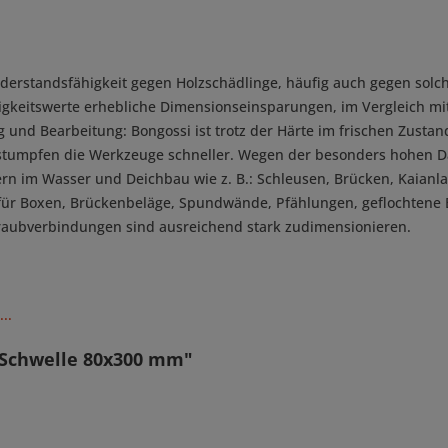
derstandsfähigkeit gegen Holzschädlinge, häufig auch gegen solch
keitswerte erhebliche Dimensionseinsparungen, im Vergleich mit 
 und Bearbeitung: Bongossi ist trotz der Härte im frischen Zusta
z stumpfen die Werkzeuge schneller. Wegen der besonders hohen D
ern im Wasser und Deichbau wie z. B.: Schleusen, Brücken, Kaian
 für Boxen, Brückenbeläge, Spundwände, Pfählungen, geflochtene
chraubverbindungen sind ausreichend stark zudimensionieren.
..
 Schwelle 80x300 mm"