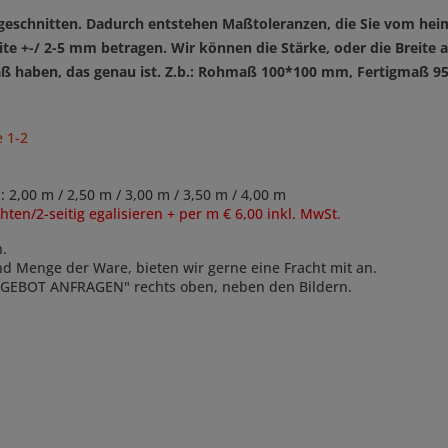
n geschnitten. Dadurch entstehen Maßtoleranzen,
die Sie vom hei
ite +-/ 2-5 mm betragen. Wir können die Stärke, oder die Breit
n Maß haben, das genau ist. Z.b.: Rohmaß 100*100 mm, Fertigmaß 
 1-2
00 m / 2,50 m / 3,00 m / 3,50 m / 4,00 m
n/2-seitig egalisieren + per m € 6,00 inkl. MwSt.
n.
und Menge der Ware, bieten wir gerne eine Fracht mit an.
ANGEBOT ANFRAGEN" rechts oben, neben den Bildern.