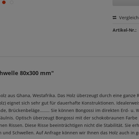
Vergleic
Artikel-Nr.:
chwelle 80x300 mm"
holz aus Ghana, Westafrika. Das Holz überzeugt durch eine ganze 
z) eignet sich sehr gut für dauerhafte Konstruktionen. Idealerweise
, Brückenbeläge........ Sie können Bongossi im direkten Erd- u. W
Fäulnis. Optisch überzeugt Bongossi mit der schokobraunen Farb
nen Rissen. Diese Risse beeinträchtigen nicht die Stabilität. Sie er
n und Schwellen. Auf Anfrage können wir Ihnen das Holz auch in g