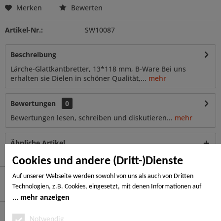
Merken
Bewerten
Artikel-Nr.:
SW10087
Beschreibung
Lärche-Glattkantbretter, 13*118 mm, B-Ware Bei uns
erhalten sie Dielen in schöner Qualität,...
mehr
Bewertungen
0
Bewertungen lesen, schreiben und diskutieren...
mehr
Ähnliche Artikel
Cookies und andere (Dritt-)Dienste
Auf unserer Webseite werden sowohl von uns als auch von Dritten
Technologien, z.B. Cookies, eingesetzt, mit denen Informationen auf
Hier finden Sie uns
Ihrem Endgerät gespeichert und/oder von Ihrem Endgerät abgerufen
mehr anzeigen
werden. Bei den Cookies unterscheiden wir folgende Kategorien:
Service Hotline
Notwendige Cookies, Analyse-, Marketing- und Statistik-Cookies. Bei den
Notwendig