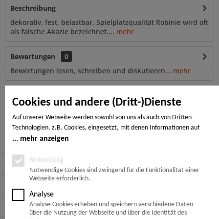
Beschreibung
dekorativ, fest, belastbar, Spielplatzqualität Robinie wird oft
als falsche Akazie bezeichnet....
mehr
Bewertungen
0
Bewertungen lesen, schreiben und diskutieren...
mehr
Ähnliche Artikel
Cookies und andere (Dritt-)Dienste
Auf unserer Webseite werden sowohl von uns als auch von Dritten
Technologien, z.B. Cookies, eingesetzt, mit denen Informationen auf
Ihrem Endgerät gespeichert und/oder von Ihrem Endgerät abgerufen
mehr anzeigen
Hier finden Sie uns
werden. Bei den Cookies unterscheiden wir folgende Kategorien:
Notwendige Cookies, Analyse-, Marketing- und Statistik-Cookies. Bei den
Notwendig
Service Hotline
notwendigen Cookies handelt es sich um solche, die technisch notwendig
Notwendige Cookies sind zwingend für die Funktionalität einer
Webseite erforderlich.
sind, um den von Ihnen gewünschten Dienst bereitzustellen, die übrigen
Service
Cookies werden nur auf Grund einer von Ihnen erteilten Einwilligung
Analyse
gesetzt. Die Einwilligung ist freiwillig. Personen, die das 16. Lebensjahr
Informationen
Analyse-Cookies erheben und speichern verschiedene Daten
noch nicht vollendet haben, benötigen die Zustimmung der
über die Nutzung der Webseite und über die Identität des