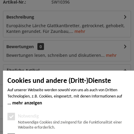
Artikel-Nr.:
SW10396
Beschreibung
Europäische Lärche Glattkantbretter, getrocknet, gehobelt,
Kanten gerundet. Für Zaunbau,...
mehr
Bewertungen
0
Bewertungen lesen, schreiben und diskutieren...
mehr
Ähnliche Artikel
Cookies und andere (Dritt-)Dienste
Auf unserer Webseite werden sowohl von uns als auch von Dritten
Technologien, z.B. Cookies, eingesetzt, mit denen Informationen auf
Hier finden Sie uns
Ihrem Endgerät gespeichert und/oder von Ihrem Endgerät abgerufen
mehr anzeigen
werden. Bei den Cookies unterscheiden wir folgende Kategorien:
Service Hotline
Notwendige Cookies, Analyse-, Marketing- und Statistik-Cookies. Bei den
Notwendig
notwendigen Cookies handelt es sich um solche, die technisch notwendig
Notwendige Cookies sind zwingend für die Funktionalität einer
Service
Webseite erforderlich.
sind, um den von Ihnen gewünschten Dienst bereitzustellen, die übrigen