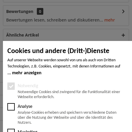
Bewertungen
0
Bewertungen lesen, schreiben und diskutieren...
mehr
Ähnliche Artikel
Kunden haben sich ebenfalls angesehen
Cookies und andere (Dritt-)Dienste
Auf unserer Webseite werden sowohl von uns als auch von Dritten
Technologien, z.B. Cookies, eingesetzt, mit denen Informationen auf
Ihrem Endgerät gespeichert und/oder von Ihrem Endgerät abgerufen
mehr anzeigen
Hier finden Sie uns
werden. Bei den Cookies unterscheiden wir folgende Kategorien:
Notwendige Cookies, Analyse-, Marketing- und Statistik-Cookies. Bei den
Notwendig
Service Hotline
notwendigen Cookies handelt es sich um solche, die technisch notwendig
Notwendige Cookies sind zwingend für die Funktionalität einer
Webseite erforderlich.
sind, um den von Ihnen gewünschten Dienst bereitzustellen, die übrigen
Service
Cookies werden nur auf Grund einer von Ihnen erteilten Einwilligung
Analyse
gesetzt. Die Einwilligung ist freiwillig. Personen, die das 16. Lebensjahr
Analyse-Cookies erheben und speichern verschiedene Daten
Informationen
noch nicht vollendet haben, benötigen die Zustimmung der
über die Nutzung der Webseite und über die Identität des
Sorgeberechtigten. Sie können Ihre Entscheidung jederzeit mit Wirkung
Nutzers.
Zahlungsarten
für die Zukunft widerrufen. Rufen Sie dazu lediglich den Cookie-Banner