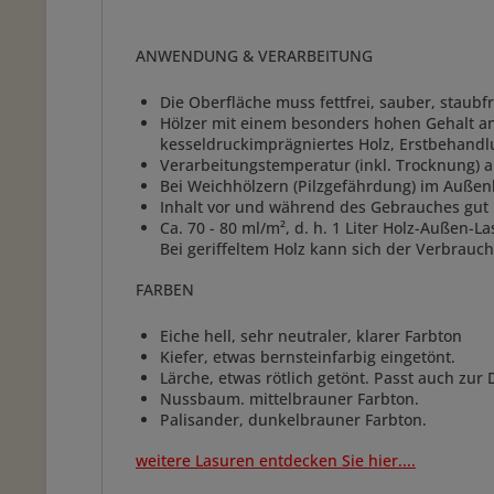
ANWENDUNG & VERARBEITUNG
Die Oberfläche muss fettfrei, sauber, staubfr
Hölzer mit einem besonders hohen Gehalt an H
kesseldruckimprägniertes Holz, Erstbehandlu
Verarbeitungstemperatur (inkl. Trocknung) ab
Bei Weichhölzern (Pilzgefährdung) im Außen
Inhalt vor und während des Gebrauches gu
Ca. 70 - 80 ml/m², d. h. 1 Liter Holz-Außen-L
Bei geriffeltem Holz kann sich der Verbrauch
FARBEN
Eiche hell, sehr neutraler, klarer Farbton
Kiefer, etwas bernsteinfarbig eingetönt.
Lärche, etwas rötlich getönt. Passt auch zur
Nussbaum. mittelbrauner Farbton.
Palisander, dunkelbrauner Farbton.
weitere Lasuren entdecken Sie hier....