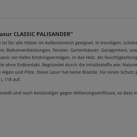
lasur CLASSIC PALISANDER"
 ist für alle Hölzer im Außenbereich geeignet. In trendigen, schön
, Balkonverkleidungen, Fenster, Gartenhäuser, Garagentore, usw..
lassic ein tiefes Eindringvermögen, in das Holz. Als feuchtigkeitsr
teile ohne Erdkontakt. Begründet durch die Inhaltsstoffe wie: Nat
lgen und Pilze. Diese Lasur hat keine Biozide. Für einen Schutz g
 L 118 auf.
estellt und noch beständiger gegen Witterungseinflüsse, so dass m