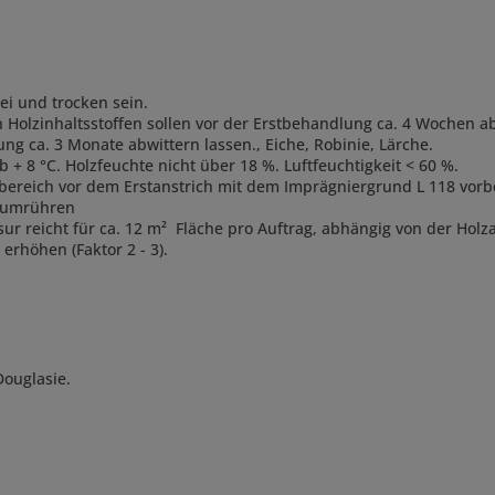
ei und trocken sein.
olzinhaltsstoffen sollen vor der Erstbehandlung ca. 4 Wochen abwi
ng ca. 3 Monate abwittern lassen., Eiche, Robinie, Lärche.
 + 8 °C. Holzfeuchte nicht über 18 %. Luftfeuchtigkeit < 60 %.
bereich vor dem Erstanstrich mit dem Imprägniergrund L 118 vor
t umrühren
asur reicht für ca. 12 m² Fläche pro Auftrag, abhängig von der Hol
 erhöhen (Faktor 2 - 3).
 Douglasie.