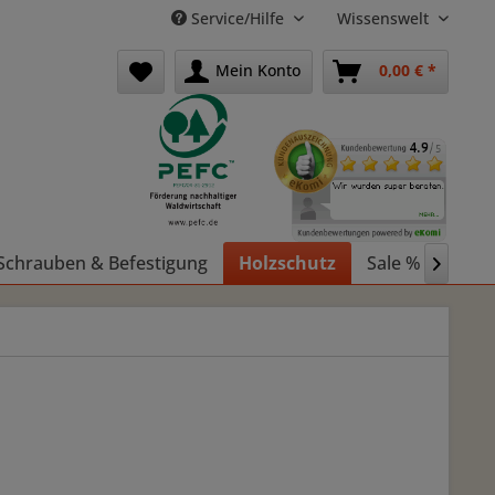
Service/Hilfe
Wissenswelt
Mein Konto
0,00 € *
Schrauben & Befestigung
Holzschutz
Sale %
Holz
