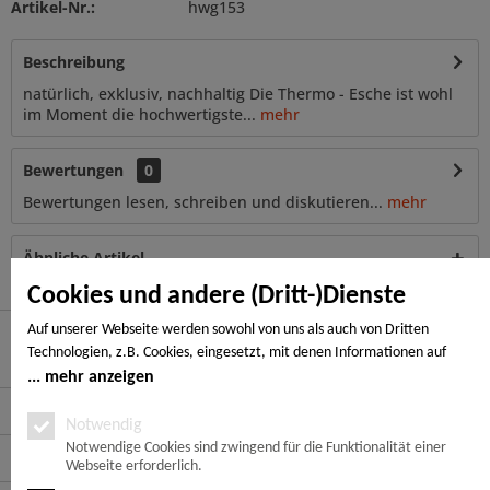
Artikel-Nr.:
hwg153
Beschreibung
natürlich, exklusiv, nachhaltig Die Thermo - Esche ist wohl
im Moment die hochwertigste...
mehr
Bewertungen
0
Bewertungen lesen, schreiben und diskutieren...
mehr
Ähnliche Artikel
Cookies und andere (Dritt-)Dienste
Auf unserer Webseite werden sowohl von uns als auch von Dritten
Technologien, z.B. Cookies, eingesetzt, mit denen Informationen auf
Hier finden Sie uns
Ihrem Endgerät gespeichert und/oder von Ihrem Endgerät abgerufen
mehr anzeigen
werden. Bei den Cookies unterscheiden wir folgende Kategorien:
Service Hotline
Notwendige Cookies, Analyse-, Marketing- und Statistik-Cookies. Bei den
Notwendig
notwendigen Cookies handelt es sich um solche, die technisch notwendig
Notwendige Cookies sind zwingend für die Funktionalität einer
Service
Webseite erforderlich.
sind, um den von Ihnen gewünschten Dienst bereitzustellen, die übrigen