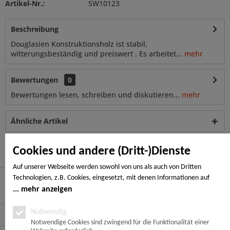
Artikel-Nr.:
SW10123
Beschreibung
Douglasien Konstruktionsholz ist stabil,
witterungsbeständig und preiswert . Es arbeitet...
mehr
Bewertungen
0
Bewertungen lesen, schreiben und diskutieren...
mehr
Ähnliche Artikel
Kunden haben sich ebenfalls angesehen
Cookies und andere (Dritt-)Dienste
Auf unserer Webseite werden sowohl von uns als auch von Dritten
Technologien, z.B. Cookies, eingesetzt, mit denen Informationen auf
Ihrem Endgerät gespeichert und/oder von Ihrem Endgerät abgerufen
mehr anzeigen
Hier finden Sie uns
werden. Bei den Cookies unterscheiden wir folgende Kategorien:
Notwendige Cookies, Analyse-, Marketing- und Statistik-Cookies. Bei den
Notwendig
Service Hotline
notwendigen Cookies handelt es sich um solche, die technisch notwendig
Notwendige Cookies sind zwingend für die Funktionalität einer