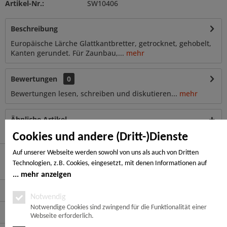
Artikel-Nr.:
SW10406
Beschreibung
Europäische Lärche Glattkantbretter, getrocknet, gehobelt,
Kanten gerundet. Für Zaunbau,...
mehr
Bewertungen
0
Bewertungen lesen, schreiben und diskutieren...
mehr
Ähnliche Artikel
Cookies und andere (Dritt-)Dienste
Auf unserer Webseite werden sowohl von uns als auch von Dritten
Technologien, z.B. Cookies, eingesetzt, mit denen Informationen auf
Hier finden Sie uns
Ihrem Endgerät gespeichert und/oder von Ihrem Endgerät abgerufen
mehr anzeigen
werden. Bei den Cookies unterscheiden wir folgende Kategorien:
Service Hotline
Notwendige Cookies, Analyse-, Marketing- und Statistik-Cookies. Bei den
Notwendig
notwendigen Cookies handelt es sich um solche, die technisch notwendig
Notwendige Cookies sind zwingend für die Funktionalität einer
Service
Webseite erforderlich.
sind, um den von Ihnen gewünschten Dienst bereitzustellen, die übrigen